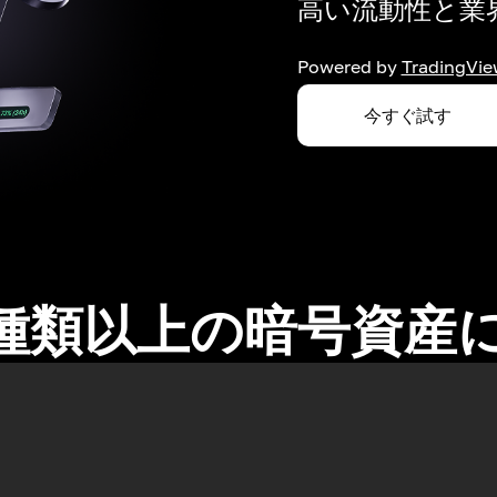
高い流動性と業界
Powered by
TradingVie
今すぐ試す
0種類以上の暗号資産