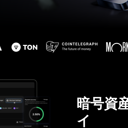
暗号資
イ