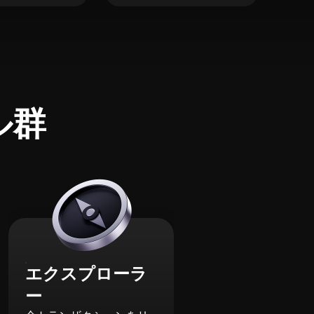
ル群
エクスプローラ
ー