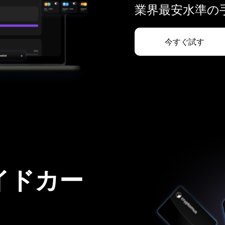
業界最安水準の手
今すぐ試す
イドカー