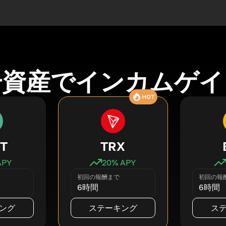
号資産でインカムゲイ
HOT
T
TRX
APY
20
% APY
初回の報酬まで
初回の報
6時間
6時間
ング
ステーキング
ス