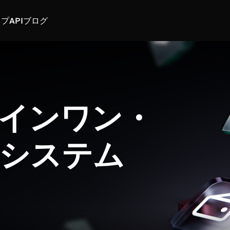
スプ
API
ブログ
インワン・
システム