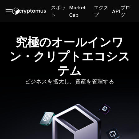
スポッ
Market
エクス
ブロ
API
ト
Cap
プ
グ
究極のオールインワ
ン・クリプトエコシス
テム
ビジネスを拡大し、資産を管理する