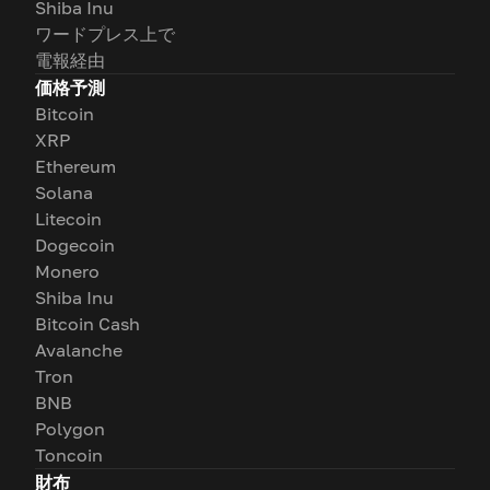
Shiba Inu
ワードプレス上で
電報経由
価格予測
Bitcoin
XRP
Ethereum
Solana
Litecoin
Dogecoin
Monero
Shiba Inu
Bitcoin Cash
Avalanche
Tron
BNB
Polygon
Toncoin
財布