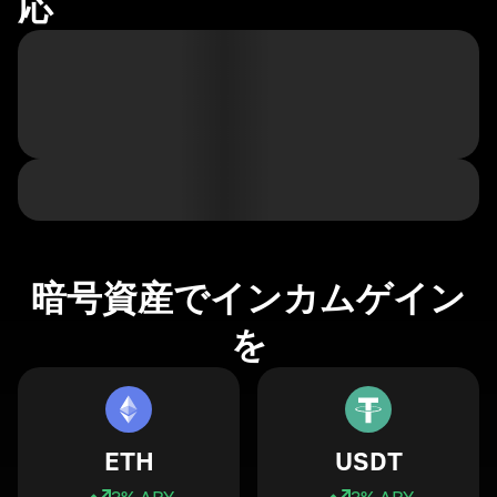
応
暗号資産でインカムゲイン
を
ETH
USDT
3
% APY
3
% APY