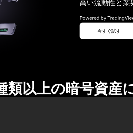
高い流動性と業界
Powered by
TradingVie
今すぐ試す
0種類以上の暗号資産