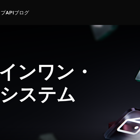
スプ
API
ブログ
インワン・
システム