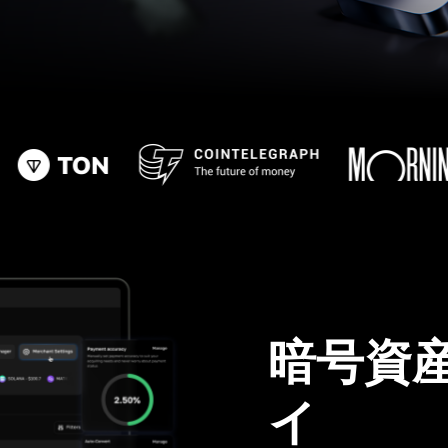
暗号資
イ