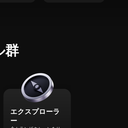
ル群
エクスプローラ
ー