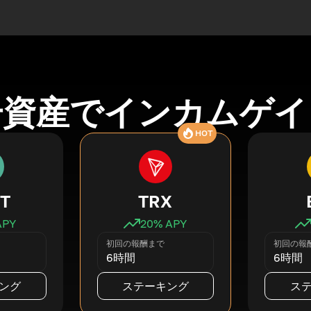
号資産でインカムゲイ
HOT
T
TRX
APY
20
% APY
初回の報酬まで
初回の報
6時間
6時間
ング
ステーキング
ス