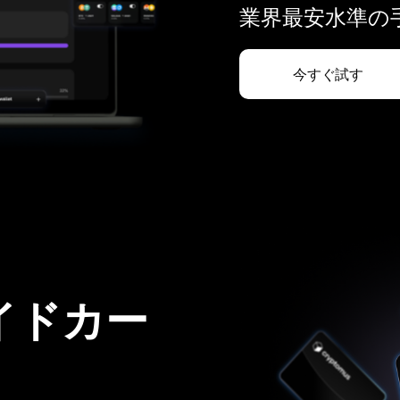
業界最安水準の手
今すぐ試す
イドカー