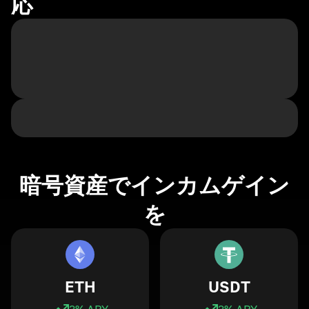
応
暗号資産でインカムゲイン
を
ETH
USDT
3
% APY
3
% APY