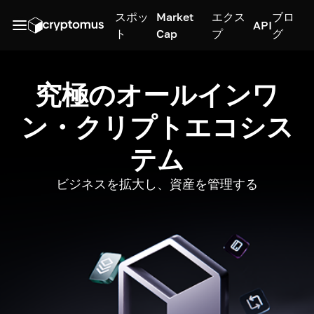
スポッ
Market
エクス
ブロ
API
ト
Cap
プ
グ
究極のオールインワ
ン・クリプトエコシス
テム
ビジネスを拡大し、資産を管理する