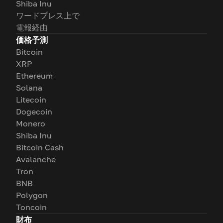
Shiba Inu
ワードプレス上で
電報経由
価格予測
Bitcoin
XRP
Ethereum
Solana
Litecoin
Dogecoin
Monero
Shiba Inu
Bitcoin Cash
Avalanche
Tron
BNB
Polygon
Toncoin
財布