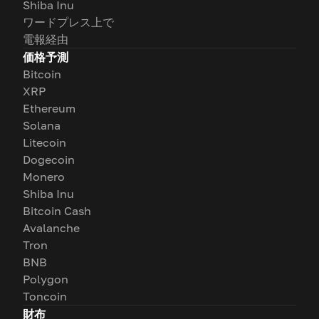
Shiba Inu
ワードプレス上で
電報経由
価格予測
Bitcoin
XRP
Ethereum
Solana
Litecoin
Dogecoin
Monero
Shiba Inu
Bitcoin Cash
Avalanche
Tron
BNB
Polygon
Toncoin
財布