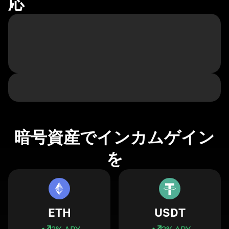
応
暗号資産でインカムゲイン
を
ETH
USDT
3
% APY
3
% APY