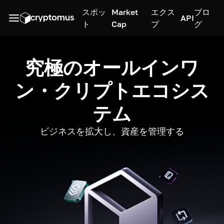
スポッ
Market
エクス
ブロ
API
ト
Cap
プ
グ
究極のオールインワ
ン・クリプトエコシス
テム
ビジネスを拡大し、資産を管理する