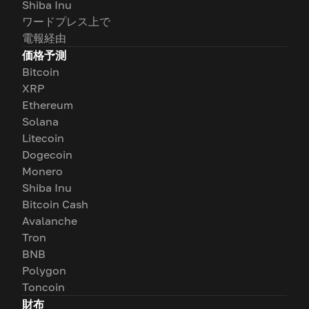
Shiba Inu
ワードプレス上で
電報経由
価格予測
Bitcoin
XRP
Ethereum
Solana
Litecoin
Dogecoin
Monero
Shiba Inu
Bitcoin Cash
Avalanche
Tron
BNB
Polygon
Toncoin
財布