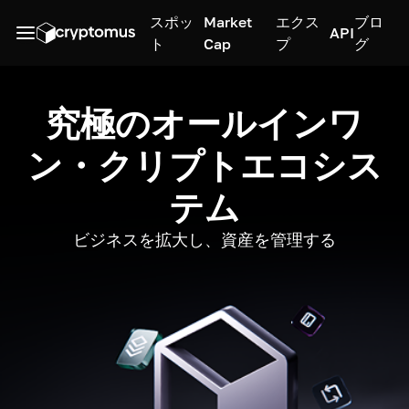
スポッ
Market
エクス
ブロ
API
ト
Cap
プ
グ
究極のオールインワ
ン・クリプトエコシス
テム
ビジネスを拡大し、資産を管理する