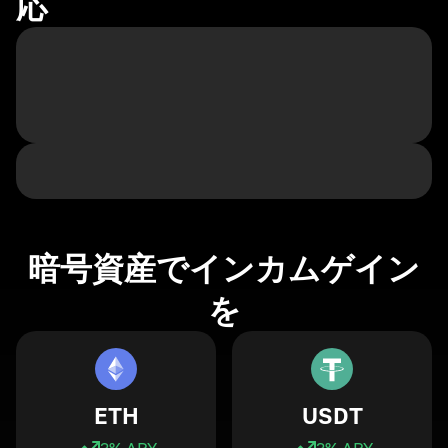
応
暗号資産でインカムゲイン
を
ETH
USDT
3
% APY
3
% APY