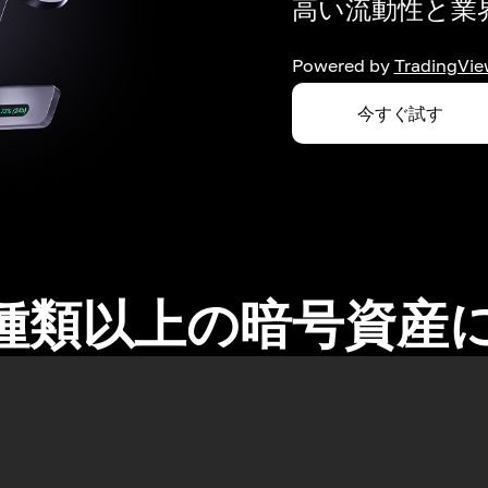
高い流動性と業界
Powered by
TradingVie
今すぐ試す
0種類以上の暗号資産