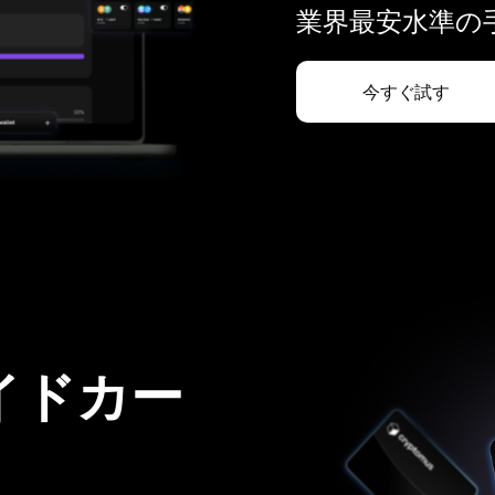
業界最安水準の手
今すぐ試す
イドカー