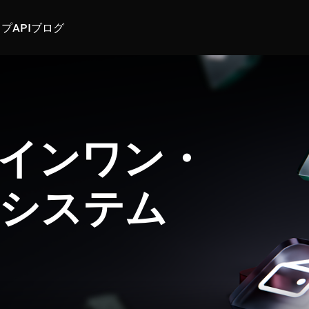
スプ
API
ブログ
インワン・
システム