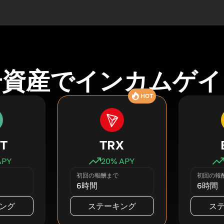
号資産でインカムゲイ
HOT
T
TRX
APY
20
% APY
初回の報酬まで
初回の報
6時間
6時間
ング
ステーキング
ス