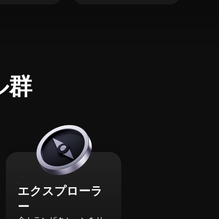
ル群
エクスプローラ
ー