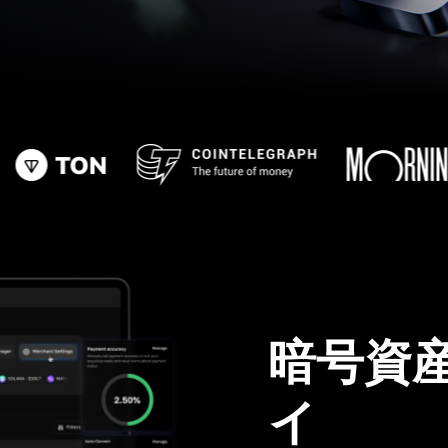
暗号資
イ