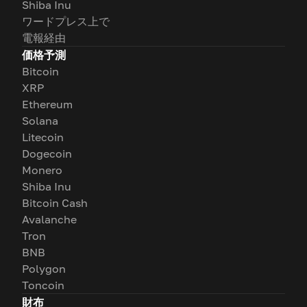
Shiba Inu
ワードプレス上で
電報経由
価格予測
Bitcoin
XRP
Ethereum
Solana
Litecoin
Dogecoin
Monero
Shiba Inu
Bitcoin Cash
Avalanche
Tron
BNB
Polygon
Toncoin
財布