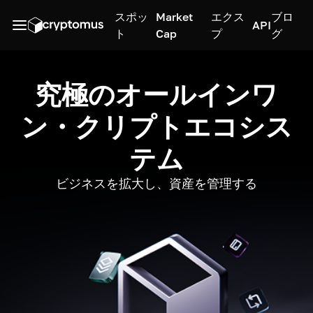
スポッ
Market
エクス
ブロ
API
ト
Cap
プ
グ
究極のオールインワ
ン・クリプトエコシス
テム
ビジネスを拡大し、資産を管理する