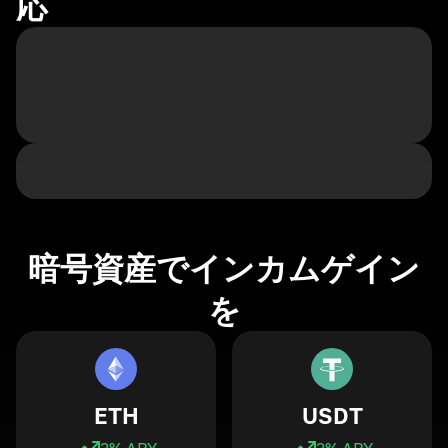
応
暗号資産でインカムゲイン
を
ETH
USDT
3
% APY
3
% APY