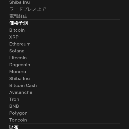
Shiba Inu
ワードプレス上で
電報経由
価格予測
Bitcoin
XRP
Ethereum
Solana
Litecoin
Dogecoin
Monero
Shiba Inu
Bitcoin Cash
Avalanche
Tron
BNB
Polygon
Toncoin
財布