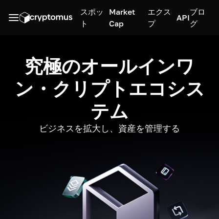
スポッ
Market
エクス
ブロ
API
ト
Cap
プ
グ
究極のオールインワ
ン・クリプトエコシス
テム
ビジネスを拡大し、資産を管理する