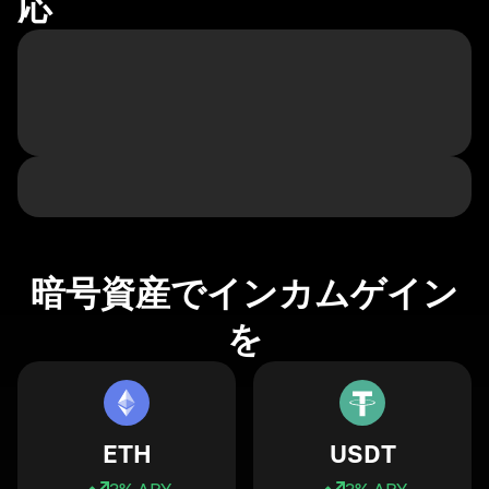
応
暗号資産でインカムゲイン
を
ETH
USDT
3
% APY
3
% APY