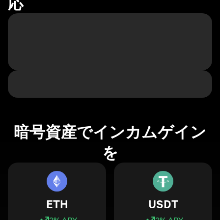
応
暗号資産でインカムゲイン
を
ETH
USDT
3
% APY
3
% APY