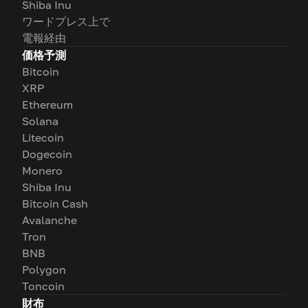
Shiba Inu
ワードプレス上で
電報経由
価格予測
Bitcoin
XRP
Ethereum
Solana
Litecoin
Dogecoin
Monero
Shiba Inu
Bitcoin Cash
Avalanche
Tron
BNB
Polygon
Toncoin
財布