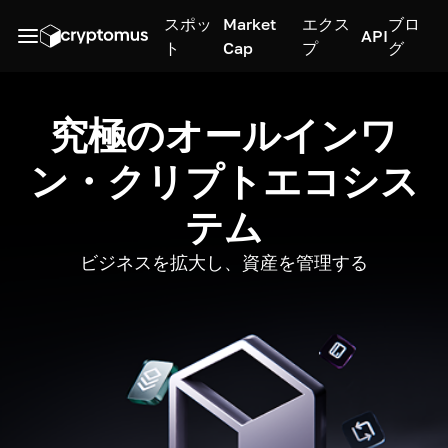
スポッ
Market
エクス
ブロ
API
ト
Cap
プ
グ
究極のオールインワ
ン・クリプトエコシス
テム
ビジネスを拡大し、資産を管理する