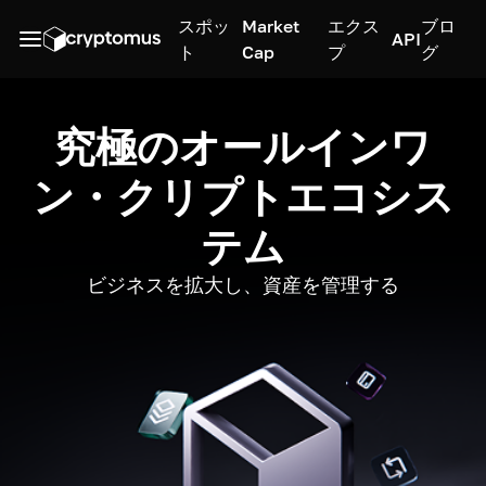
スポッ
Market
エクス
ブロ
API
ト
Cap
プ
グ
究極のオールインワ
ン・クリプトエコシス
テム
ビジネスを拡大し、資産を管理する