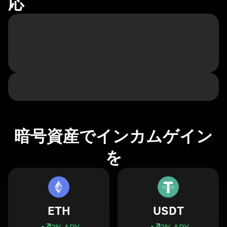
応
暗号資産でインカムゲイン
を
ETH
USDT
3
% APY
3
% APY