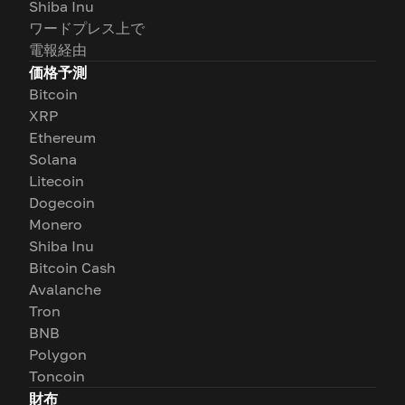
Shiba Inu
ワードプレス上で
電報経由
価格予測
Bitcoin
XRP
Ethereum
Solana
Litecoin
Dogecoin
Monero
Shiba Inu
Bitcoin Cash
Avalanche
Tron
BNB
Polygon
Toncoin
財布