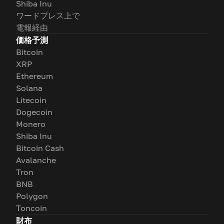
Shiba Inu
ワードプレス上で
電報経由
価格予測
Bitcoin
XRP
Ethereum
Solana
Litecoin
Dogecoin
Monero
Shiba Inu
Bitcoin Cash
Avalanche
Tron
BNB
Polygon
Toncoin
財布