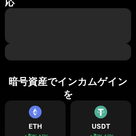
応
暗号資産でインカムゲイン
を
ETH
USDT
3
% APY
3
% APY