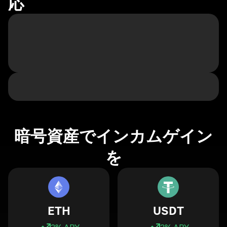
応
暗号資産でインカムゲイン
を
ETH
USDT
3
% APY
3
% APY