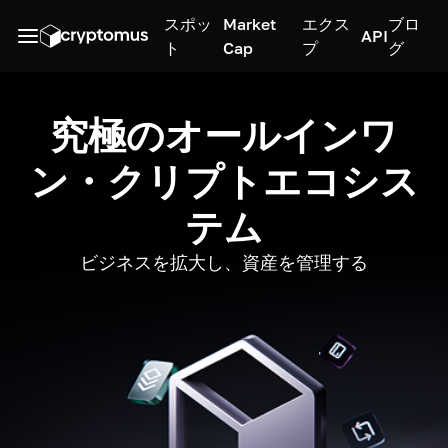
スポッ
Market
エクス
ブロ
API
ト
Cap
プ
グ
究極のオールインワ
ン・クリプトエコシス
テム
ビジネスを拡大し、資産を管理する