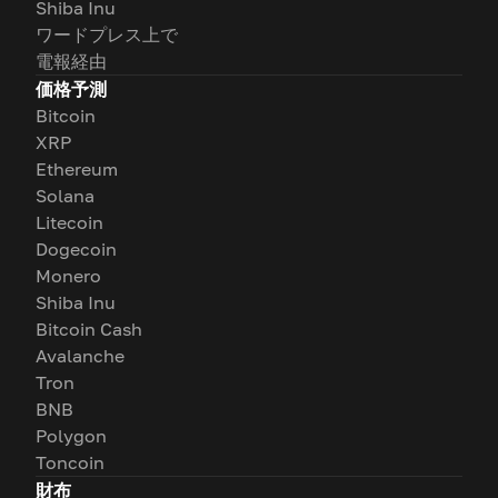
Shiba Inu
ワードプレス上で
電報経由
価格予測
Bitcoin
XRP
Ethereum
Solana
Litecoin
Dogecoin
Monero
Shiba Inu
Bitcoin Cash
Avalanche
Tron
BNB
Polygon
Toncoin
財布