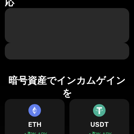
応
暗号資産でインカムゲイン
を
ETH
USDT
3
% APY
3
% APY