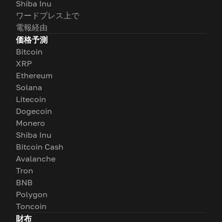
Shiba Inu
ワードプレス上で
電報経由
価格予測
Bitcoin
XRP
Ethereum
Solana
Litecoin
Dogecoin
Monero
Shiba Inu
Bitcoin Cash
Avalanche
Tron
BNB
Polygon
Toncoin
財布