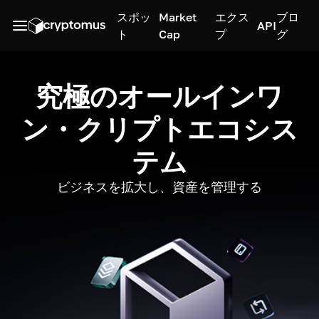
スポッ
Market
エクス
ブロ
API
ト
Cap
プ
グ
究極のオールインワ
ン・クリプトエコシス
テム
ビジネスを拡大し、資産を管理する