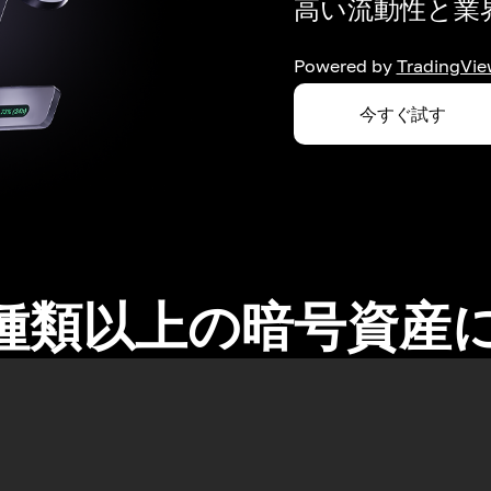
高い流動性と業界
Powered by
TradingVie
今すぐ試す
0種類以上の暗号資産