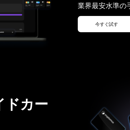
業界最安水準の手
今すぐ試す
イドカー