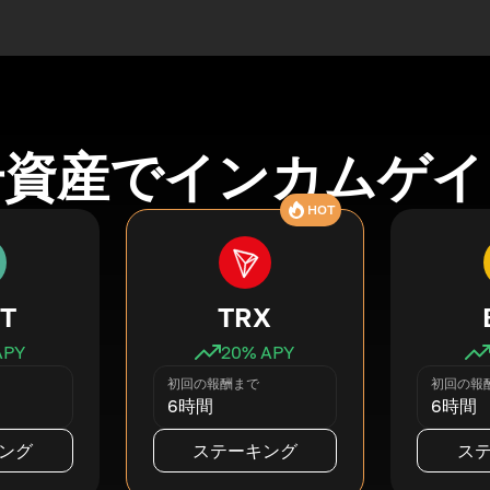
号資産でインカムゲイ
HOT
T
TRX
APY
20
% APY
初回の報酬まで
初回の報
6時間
6時間
ング
ステーキング
ス