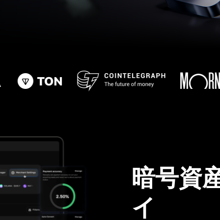
暗号資
イ