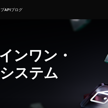
スプ
API
ブログ
インワン・
システム