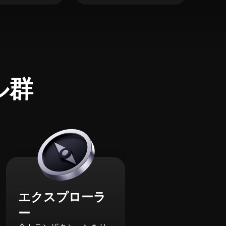
ル群
エクスプローラ
ー