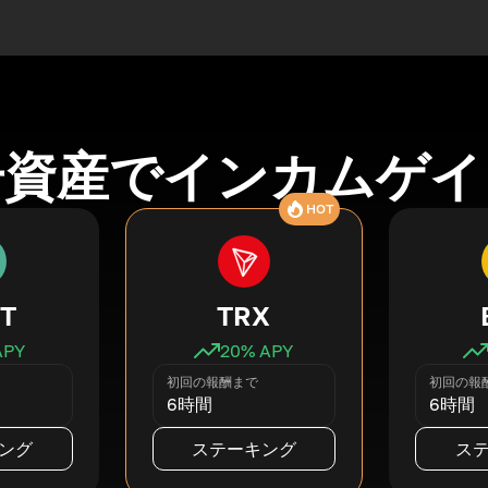
号資産でインカムゲイ
HOT
T
TRX
APY
20
% APY
初回の報酬まで
初回の報
6時間
6時間
ング
ステーキング
ス