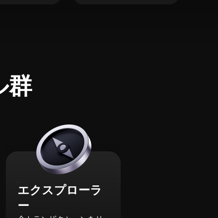
ル群
エクスプローラ
ー