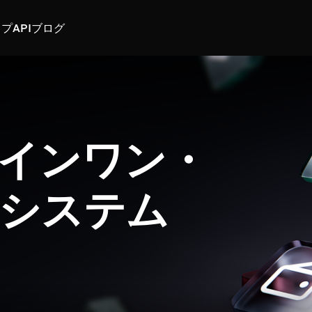
スプ
API
ブログ
インワン・
システム