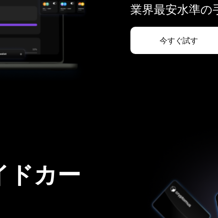
業界最安水準の手
今すぐ試す
イドカー