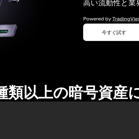
高い流動性と業界
Powered by
TradingVie
今すぐ試す
0種類以上の暗号資産