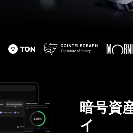
暗号資
イ