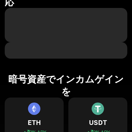
応
暗号資産でインカムゲイン
を
ETH
USDT
3
% APY
3
% APY