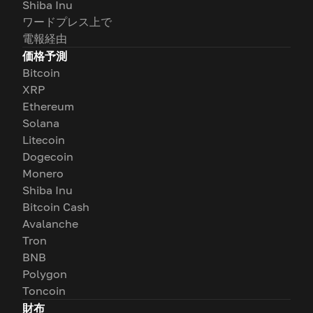
Shiba Inu
ワードプレス上で
電報経由
価格予測
Bitcoin
XRP
Ethereum
Solana
Litecoin
Dogecoin
Monero
Shiba Inu
Bitcoin Cash
Avalanche
Tron
BNB
Polygon
Toncoin
財布