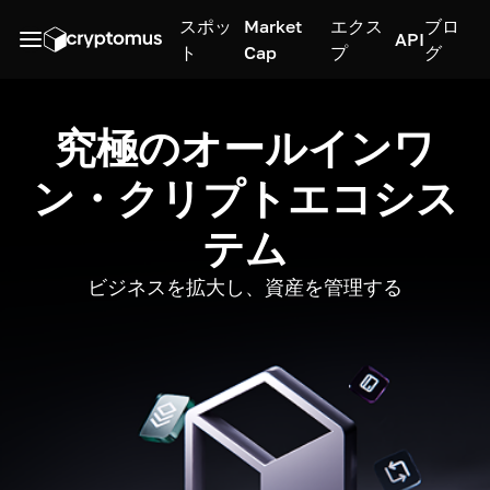
スポッ
Market
エクス
ブロ
API
ト
Cap
プ
グ
究極のオールインワ
ン・クリプトエコシス
テム
ビジネスを拡大し、資産を管理する