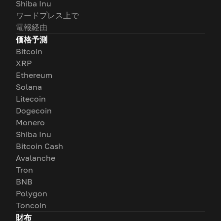
Shiba Inu
ワードプレス上で
電報経由
価格予測
Bitcoin
XRP
Ethereum
Solana
Litecoin
Dogecoin
Monero
Shiba Inu
Bitcoin Cash
Avalanche
Tron
BNB
Polygon
Toncoin
財布