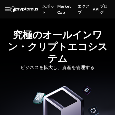
スポッ
Market
エクス
ブロ
API
ト
Cap
プ
グ
究極のオールインワ
ン・クリプトエコシス
テム
ビジネスを拡大し、資産を管理する