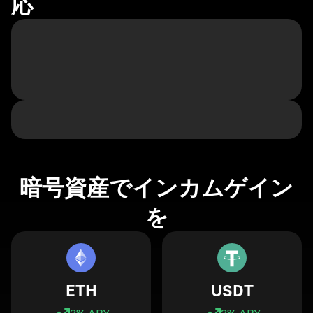
応
暗号資産でインカムゲイン
を
ETH
USDT
3
% APY
3
% APY