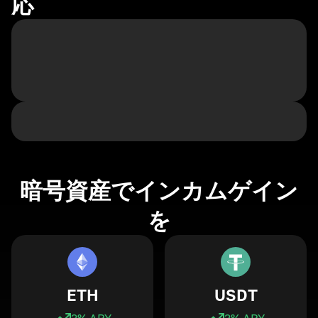
応
暗号資産でインカムゲイン
を
ETH
USDT
3
% APY
3
% APY