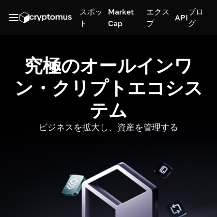
スポッ
Market
エクス
ブロ
API
ト
Cap
プ
グ
究極のオールインワ
ン・クリプトエコシス
テム
ビジネスを拡大し、資産を管理する