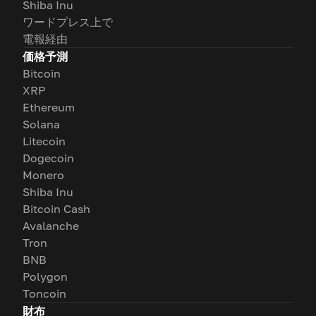
Shiba Inu
ワードプレス上で
電報経由
価格予測
Bitcoin
XRP
Ethereum
Solana
Litecoin
Dogecoin
Monero
Shiba Inu
Bitcoin Cash
Avalanche
Tron
BNB
Polygon
Toncoin
財布