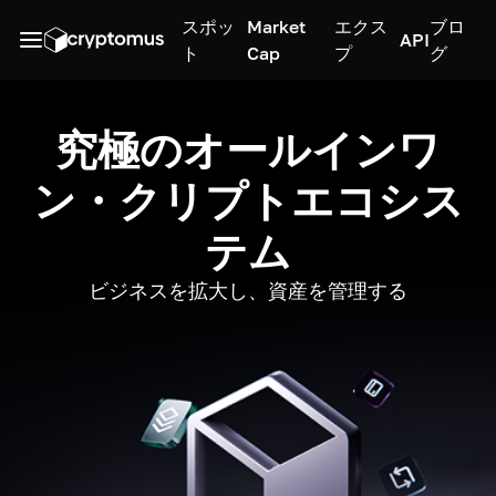
スポッ
Market
エクス
ブロ
API
ト
Cap
プ
グ
究極のオールインワ
ン・クリプトエコシス
テム
ビジネスを拡大し、資産を管理する