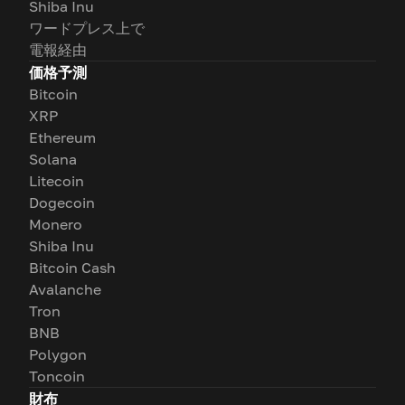
Shiba Inu
ワードプレス上で
電報経由
価格予測
Bitcoin
XRP
Ethereum
Solana
Litecoin
Dogecoin
Monero
Shiba Inu
Bitcoin Cash
Avalanche
Tron
BNB
Polygon
Toncoin
財布