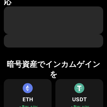
応
暗号資産でインカムゲイン
を
ETH
USDT
3
% APY
3
% APY