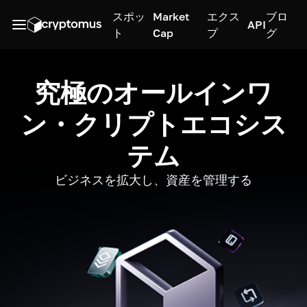
スポッ
Market
エクス
ブロ
API
ト
Cap
プ
グ
究極のオールインワ
ン・クリプトエコシス
テム
ビジネスを拡大し、資産を管理する