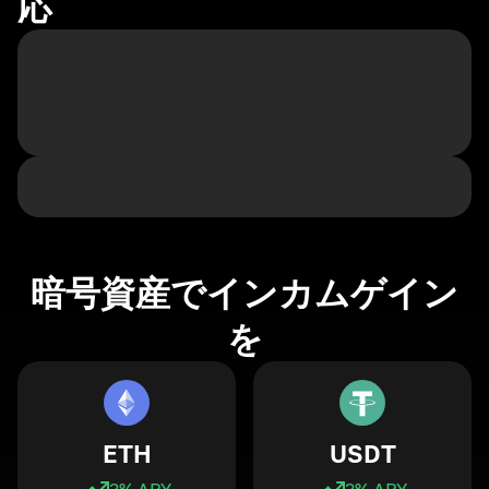
応
暗号資産でインカムゲイン
を
ETH
USDT
3
% APY
3
% APY