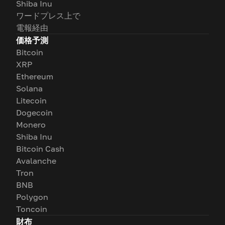
Shiba Inu
ワードプレス上で
電報経由
価格予測
Bitcoin
XRP
Ethereum
Solana
Litecoin
Dogecoin
Monero
Shiba Inu
Bitcoin Cash
Avalanche
Tron
BNB
Polygon
Toncoin
財布