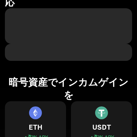
応
暗号資産でインカムゲイン
を
ETH
USDT
3
% APY
3
% APY