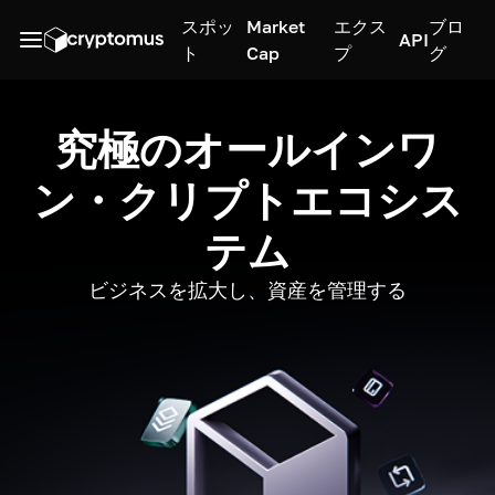
スポッ
Market
エクス
ブロ
API
ト
Cap
プ
グ
究極のオールインワ
ン・クリプトエコシス
テム
ビジネスを拡大し、資産を管理する