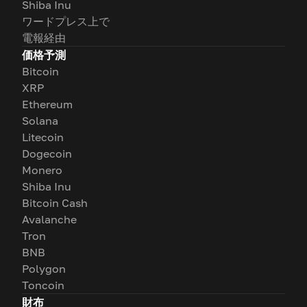
Shiba Inu
ワードプレス上で
電報経由
価格予測
Bitcoin
XRP
Ethereum
Solana
Litecoin
Dogecoin
Monero
Shiba Inu
Bitcoin Cash
Avalanche
Tron
BNB
Polygon
Toncoin
財布