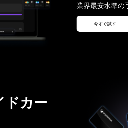
業界最安水準の手
今すぐ試す
イドカー