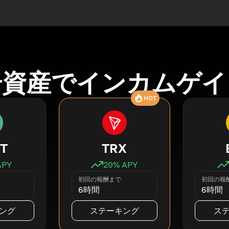
号資産でインカムゲイ
HOT
T
TRX
APY
20
% APY
初回の報酬まで
初回の報
6時間
6時間
ング
ステーキング
ス