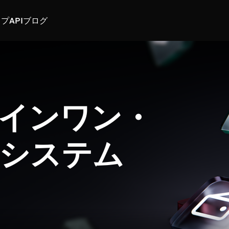
スプ
API
ブログ
インワン・
システム