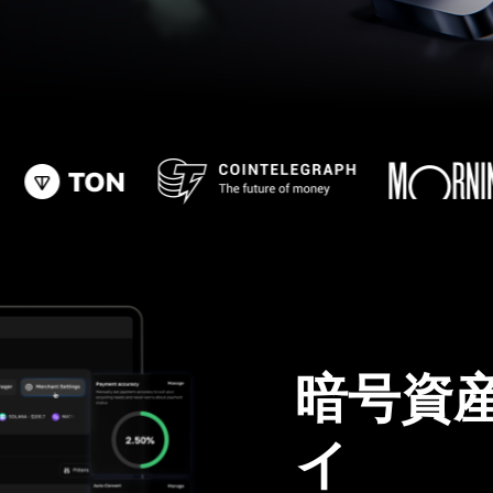
暗号資
イ