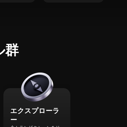
ル群
エクスプローラ
ー