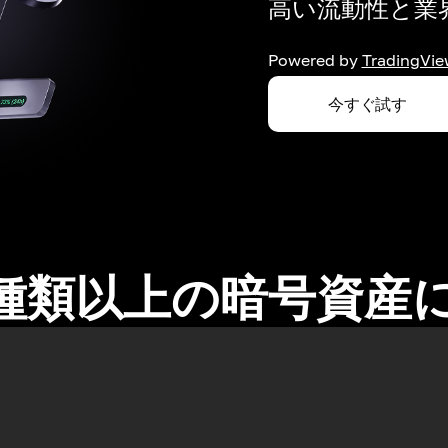
高い流動性と業界
Powered by
TradingVie
今すぐ試す
0種類以上の暗号資産