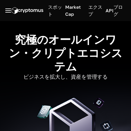
スポッ
Market
エクス
ブロ
API
ト
Cap
プ
グ
究極のオールインワ
ン・クリプトエコシス
テム
ビジネスを拡大し、資産を管理する