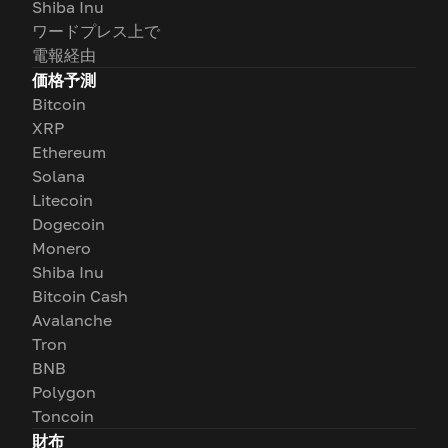
Shiba Inu
ワードプレス上で
電報経由
価格予測
Bitcoin
XRP
Ethereum
Solana
Litecoin
Dogecoin
Monero
Shiba Inu
Bitcoin Cash
Avalanche
Tron
BNB
Polygon
Toncoin
財布