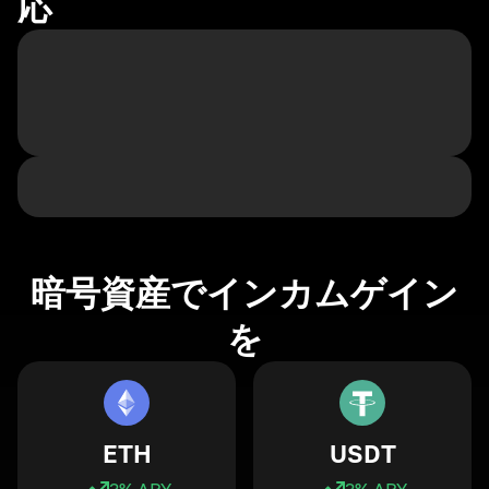
応
暗号資産でインカムゲイン
を
ETH
USDT
3
% APY
3
% APY