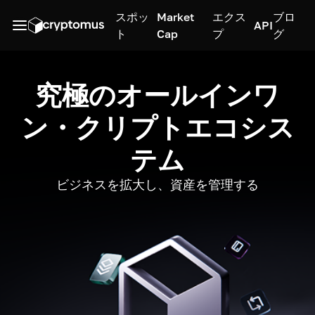
スポッ
Market
エクス
ブロ
API
ト
Cap
プ
グ
究極のオールインワ
ン・クリプトエコシス
テム
ビジネスを拡大し、資産を管理する