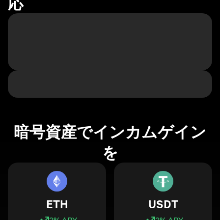
応
暗号資産でインカムゲイン
を
ETH
USDT
3
% APY
3
% APY