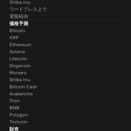
Shiba Inu
ワードプレス上で
電報経由
価格予測
Bitcoin
XRP
Ethereum
Solana
Litecoin
Dogecoin
Monero
Shiba Inu
Bitcoin Cash
Avalanche
Tron
BNB
Polygon
Toncoin
財布