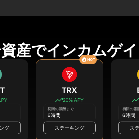
号資産でインカムゲイ
HOT
T
TRX
APY
20
% APY
初回の報酬まで
初回の報
6時間
6時間
ング
ステーキング
ス