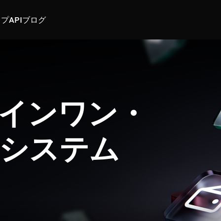
スプ
API
ブログ
インワン・
システム