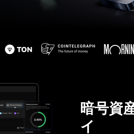
暗号資
イ