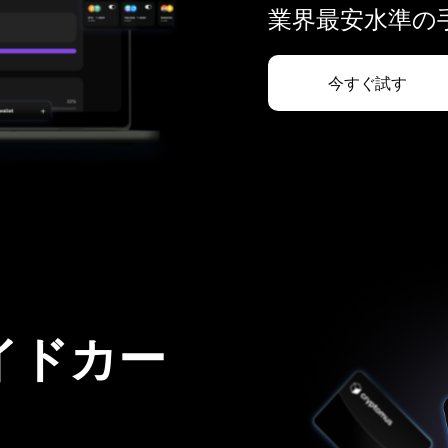
業界最安水準の手
今すぐ試す
イドカー