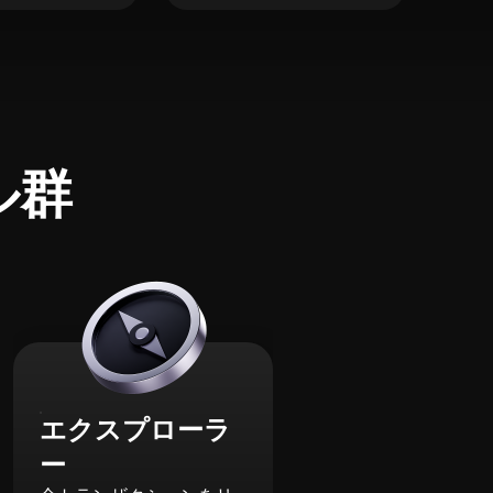
ル群
エクスプローラ
ー