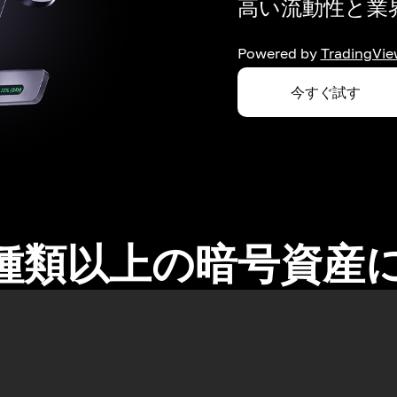
高い流動性と業界
Powered by
TradingVie
今すぐ試す
0種類以上の暗号資産