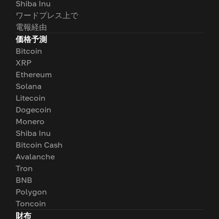
Shiba Inu
ワードプレス上で
電報経由
価格予測
Bitcoin
XRP
Ethereum
Solana
Litecoin
Dogecoin
Monero
Shiba Inu
Bitcoin Cash
Avalanche
Tron
BNB
Polygon
Toncoin
財布