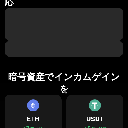
応
暗号資産でインカムゲイン
を
ETH
USDT
3
% APY
3
% APY