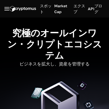
スポッ
Market
エクス
ブロ
API
ト
Cap
プ
グ
究極のオールインワ
ン・クリプトエコシス
テム
ビジネスを拡大し、資産を管理する