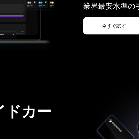
業界最安水準の手
今すぐ試す
イドカー