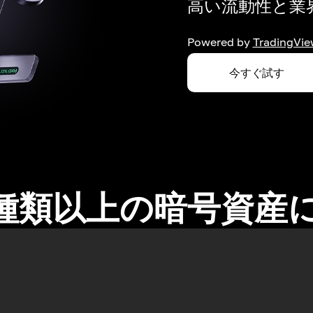
高い流動性と業界
Powered by
TradingVie
今すぐ試す
0種類以上の暗号資産