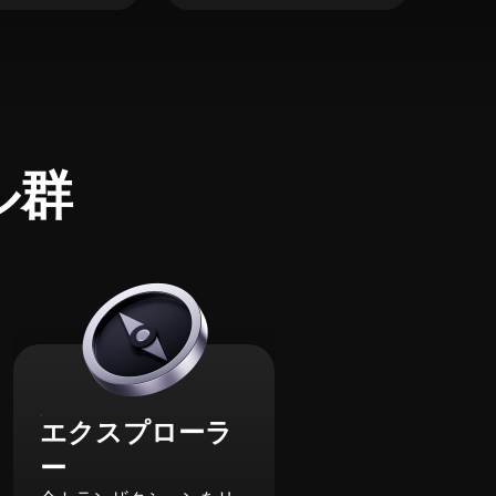
ル群
エクスプローラ
ー