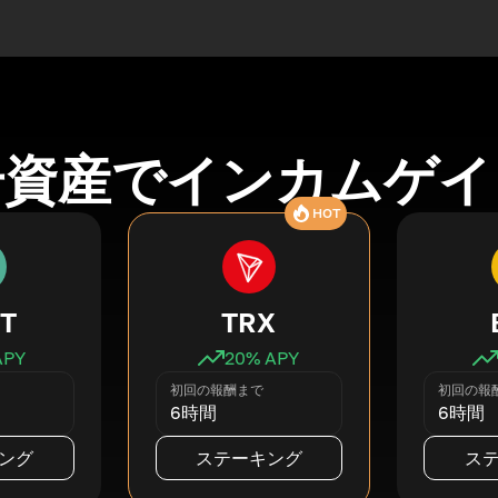
号資産でインカムゲイ
HOT
T
TRX
APY
20
% APY
初回の報酬まで
初回の報
6時間
6時間
ング
ステーキング
ス