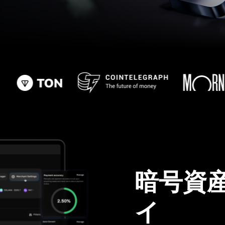
暗号資
イ