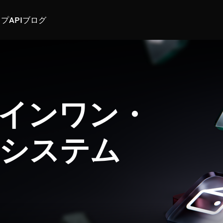
スプ
API
ブログ
インワン・
システム