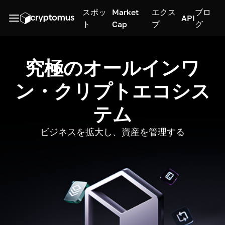
スポッ
Market
エクス
ブロ
API
ト
Cap
プ
グ
究極のオールインワ
ン・クリプトエコシス
テム
ビジネスを拡大し、資産を管理する