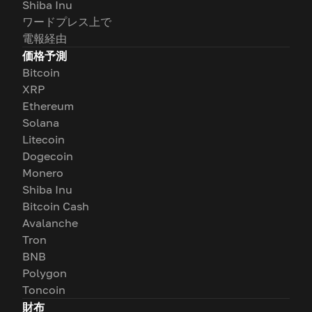
Shiba Inu
ワードプレス上で
電報経由
価格予測
Bitcoin
XRP
Ethereum
Solana
Litecoin
Dogecoin
Monero
Shiba Inu
Bitcoin Cash
Avalanche
Tron
BNB
Polygon
Toncoin
財布