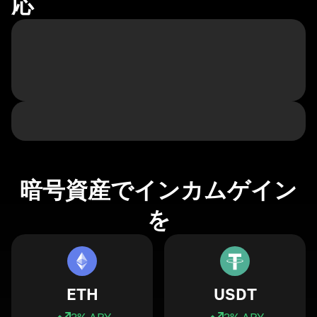
応
暗号資産でインカムゲイン
を
ETH
USDT
3
% APY
3
% APY