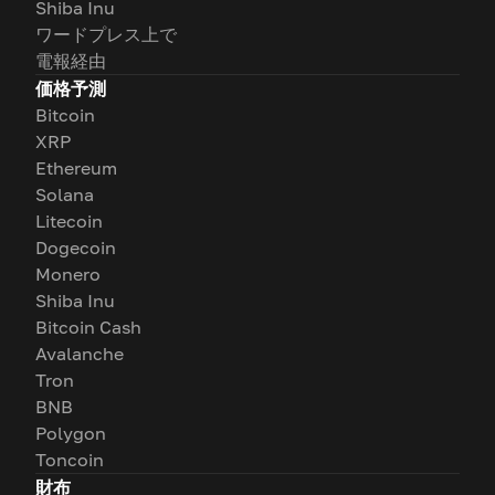
Shiba Inu
ワードプレス上で
電報経由
価格予測
Bitcoin
XRP
Ethereum
Solana
Litecoin
Dogecoin
Monero
Shiba Inu
Bitcoin Cash
Avalanche
Tron
BNB
Polygon
Toncoin
財布