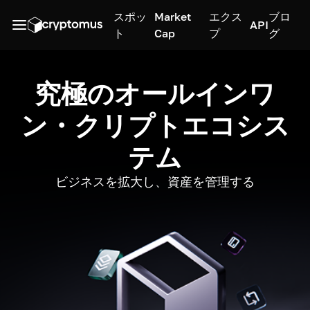
スポッ
Market
エクス
ブロ
API
ト
Cap
プ
グ
究極のオールインワ
ン・クリプトエコシス
テム
ビジネスを拡大し、資産を管理する