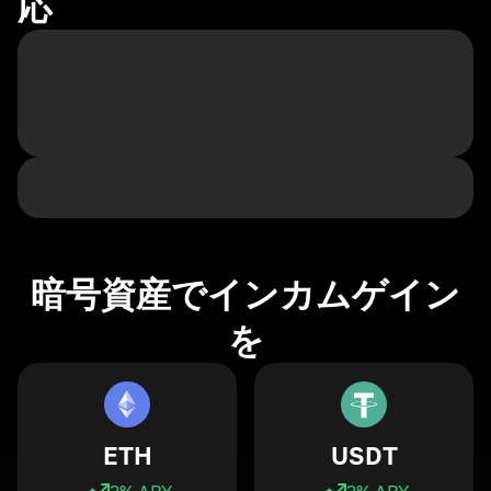
応
暗号資産でインカムゲイン
を
ETH
USDT
3
% APY
3
% APY