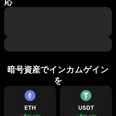
応
暗号資産でインカムゲイン
を
ETH
USDT
3
% APY
3
% APY