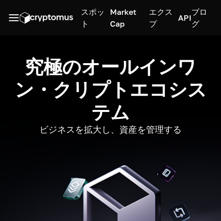
スポッ
Market
エクス
ブロ
API
ト
Cap
プ
グ
究極のオールインワ
ン・クリプトエコシス
テム
ビジネスを拡大し、資産を管理する