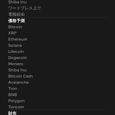
Shiba Inu
ワードプレス上で
電報経由
価格予測
Bitcoin
XRP
Ethereum
Solana
Litecoin
Dogecoin
Monero
Shiba Inu
Bitcoin Cash
Avalanche
Tron
BNB
Polygon
Toncoin
財布