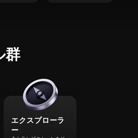
ル群
エクスプローラ
ー