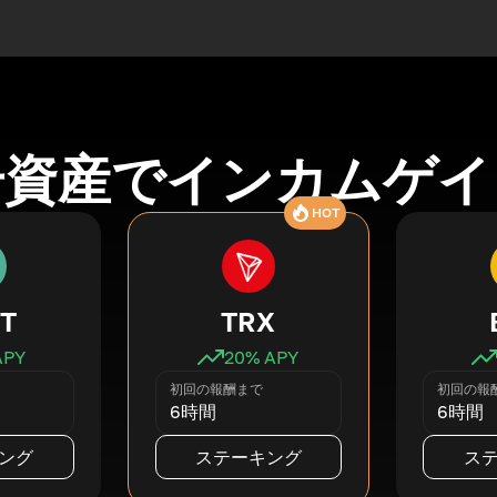
号資産でインカムゲイ
HOT
T
TRX
APY
20
% APY
初回の報酬まで
初回の報
6時間
6時間
ング
ステーキング
ス