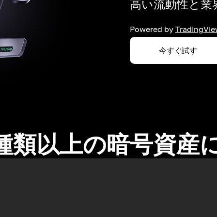
高い流動性と業界
Powered by
TradingVie
今すぐ試す
0種類以上の暗号資産