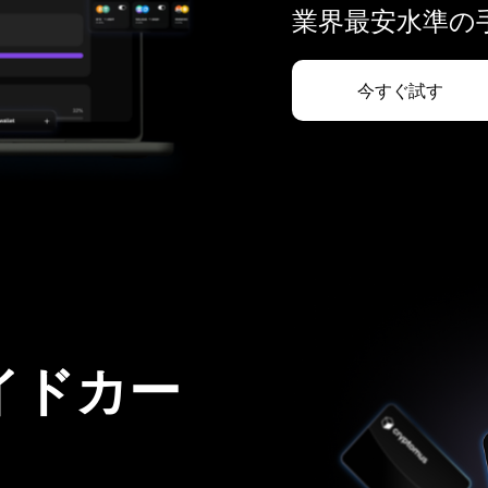
業界最安水準の手
今すぐ試す
イドカー