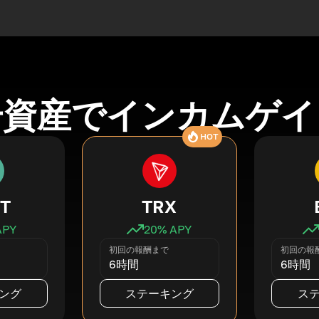
号資産でインカムゲイ
HOT
T
TRX
APY
20
% APY
初回の報酬まで
初回の報
6時間
6時間
ング
ステーキング
ス