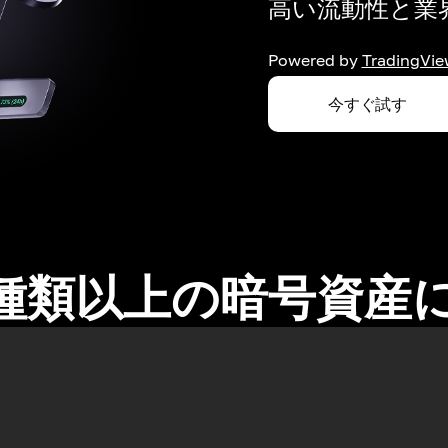
高い流動性と業界
Powered by
TradingVie
今すぐ試す
0種類以上の暗号資産