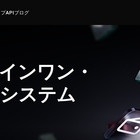
スプ
API
ブログ
インワン・
システム