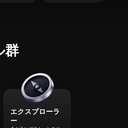
ル群
エクスプローラ
ー