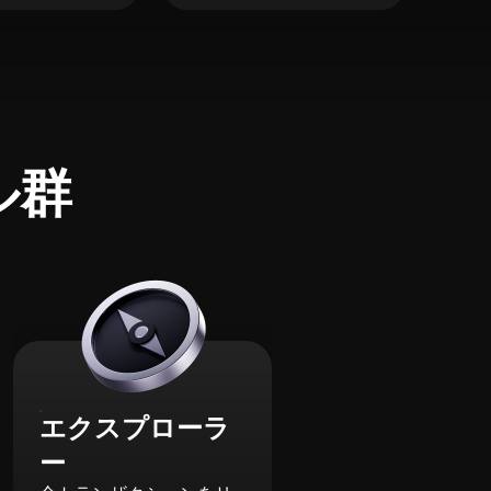
ル群
エクスプローラ
ー