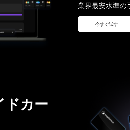
業界最安水準の手
今すぐ試す
イドカー