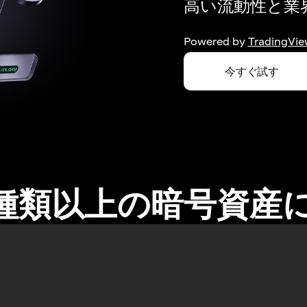
高い流動性と業界
Powered by
TradingVie
今すぐ試す
0種類以上の暗号資産