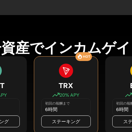
号資産でインカムゲイ
HOT
T
TRX
APY
20
% APY
初回の報酬まで
初回の報
6時間
6時間
ング
ステーキング
ス