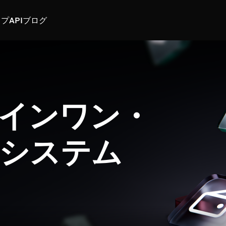
スプ
API
ブログ
インワン・
システム