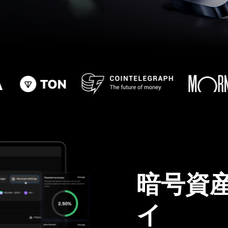
暗号資
イ