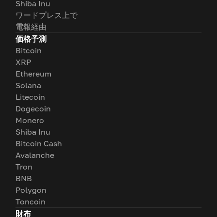
Shiba Inu
ワードプレス上で
電報経由
価格予測
Bitcoin
XRP
Ethereum
Solana
Litecoin
Dogecoin
Monero
Shiba Inu
Bitcoin Cash
Avalanche
Tron
BNB
Polygon
Toncoin
財布