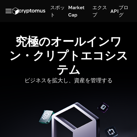
スポッ
Market
エクス
ブロ
API
ト
Cap
プ
グ
究極のオールインワ
ン・クリプトエコシス
テム
ビジネスを拡大し、資産を管理する