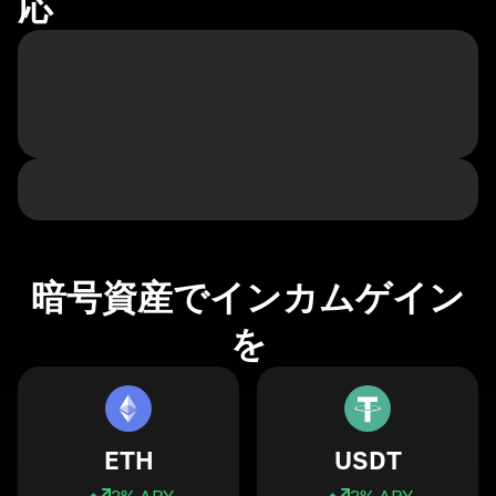
応
暗号資産でインカムゲイン
を
ETH
USDT
3
% APY
3
% APY