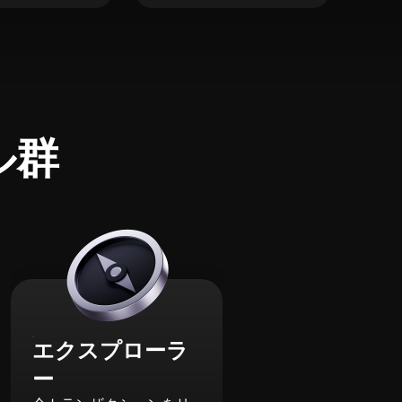
ル群
エクスプローラ
ー