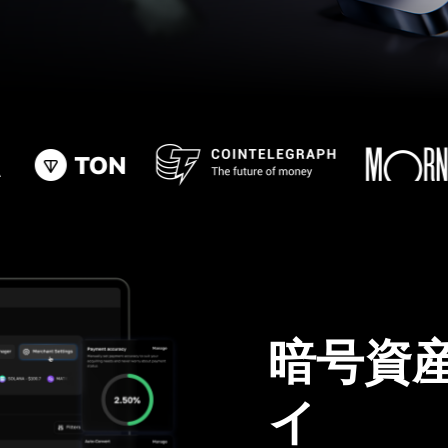
暗号資
イ