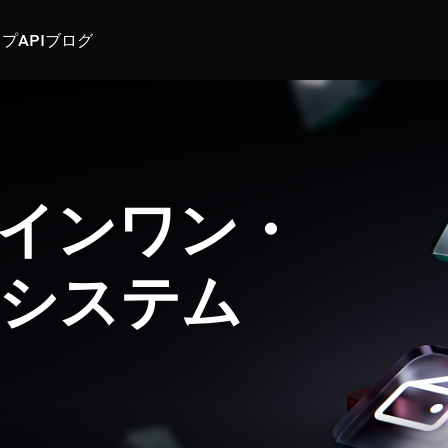
スプ
API
ブログ
インワン・
システム