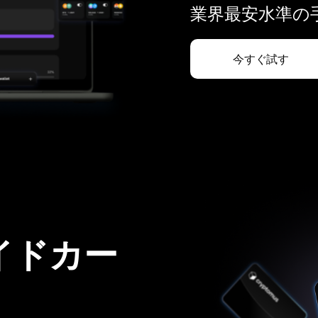
業界最安水準の手
今すぐ試す
イドカー