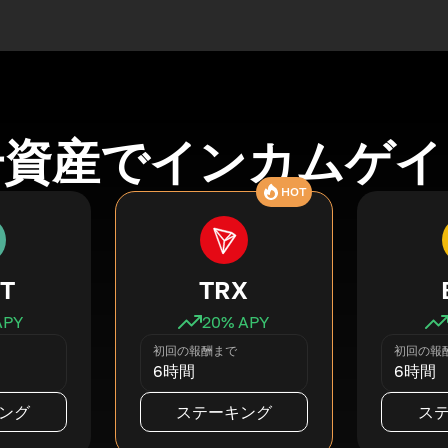
号資産でインカムゲイ
HOT
T
TRX
APY
20
% APY
初回の報酬まで
初回の報
6時間
6時間
ング
ステーキング
ス