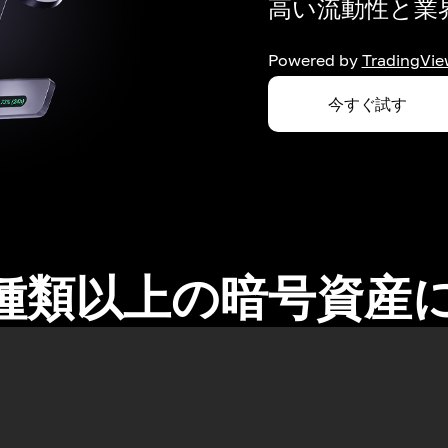
高い流動性と業界
Powered by
TradingVie
今すぐ試す
0種類以上の暗号資産