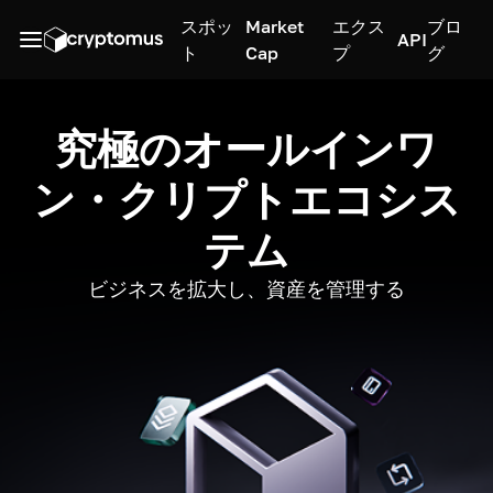
スポッ
Market
エクス
ブロ
API
ト
Cap
プ
グ
究極のオールインワ
ン・クリプトエコシス
テム
ビジネスを拡大し、資産を管理する