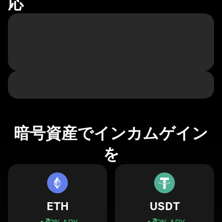
応
暗号資産でインカムゲイン
を
ETH
USDT
3
% APY
3
% APY