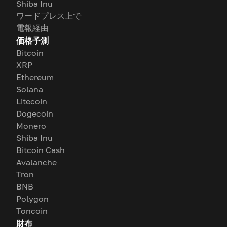
Shiba Inu
ワードプレス上で
電報経由
価格予測
Bitcoin
XRP
Ethereum
Solana
Litecoin
Dogecoin
Monero
Shiba Inu
Bitcoin Cash
Avalanche
Tron
BNB
Polygon
Toncoin
財布