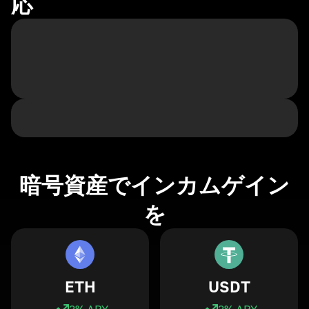
応
暗号資産でインカムゲイン
を
ETH
USDT
3
% APY
3
% APY