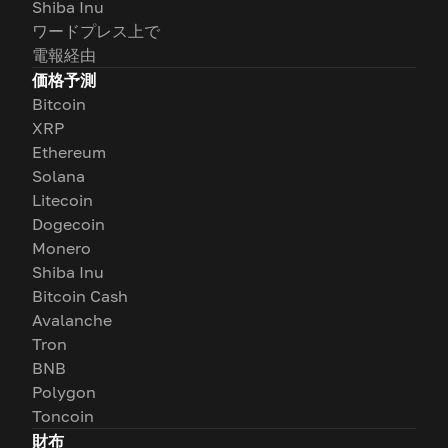
Shiba Inu
ワードプレス上で
電報経由
価格予測
Bitcoin
XRP
Ethereum
Solana
Litecoin
Dogecoin
Monero
Shiba Inu
Bitcoin Cash
Avalanche
Tron
BNB
Polygon
Toncoin
財布