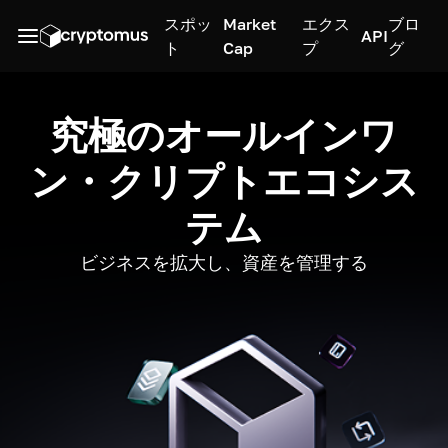
スポッ
Market
エクス
ブロ
API
ト
Cap
プ
グ
究極のオールインワ
ン・クリプトエコシス
テム
ビジネスを拡大し、資産を管理する