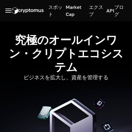
スポッ
Market
エクス
ブロ
API
ト
Cap
プ
グ
究極のオールインワ
ン・クリプトエコシス
テム
ビジネスを拡大し、資産を管理する