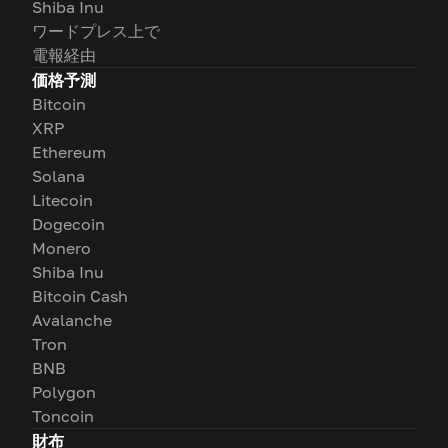
Shiba Inu
ワードプレス上で
電報経由
価格予測
Bitcoin
XRP
Ethereum
Solana
Litecoin
Dogecoin
Monero
Shiba Inu
Bitcoin Cash
Avalanche
Tron
BNB
Polygon
Toncoin
財布