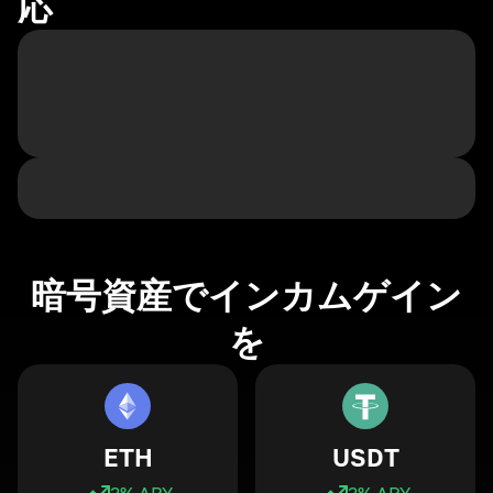
応
暗号資産でインカムゲイン
を
ETH
USDT
3
% APY
3
% APY