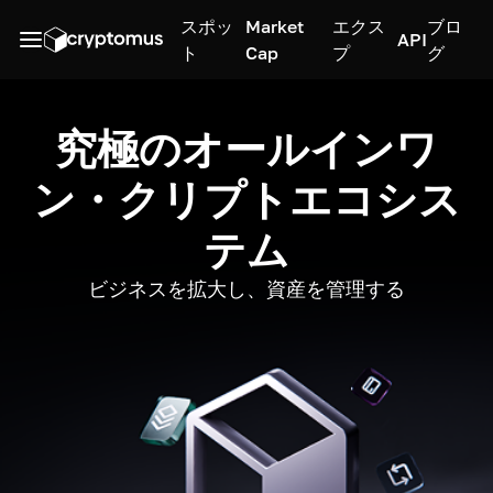
スポッ
Market
エクス
ブロ
API
ト
Cap
プ
グ
究極のオールインワ
ン・クリプトエコシス
テム
ビジネスを拡大し、資産を管理する