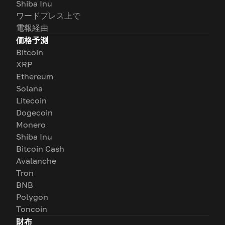
Shiba Inu
ワードプレス上で
電報経由
価格予測
Bitcoin
XRP
Ethereum
Solana
Litecoin
Dogecoin
Monero
Shiba Inu
Bitcoin Cash
Avalanche
Tron
BNB
Polygon
Toncoin
財布