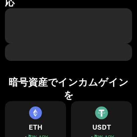
応
暗号資産でインカムゲイン
を
ETH
USDT
3
% APY
3
% APY