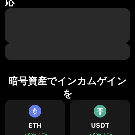
応
暗号資産でインカムゲイン
を
ETH
USDT
3
% APY
3
% APY