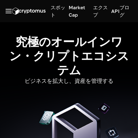
スポッ
Market
エクス
ブロ
API
ト
Cap
プ
グ
究極のオールインワ
ン・クリプトエコシス
テム
ビジネスを拡大し、資産を管理する