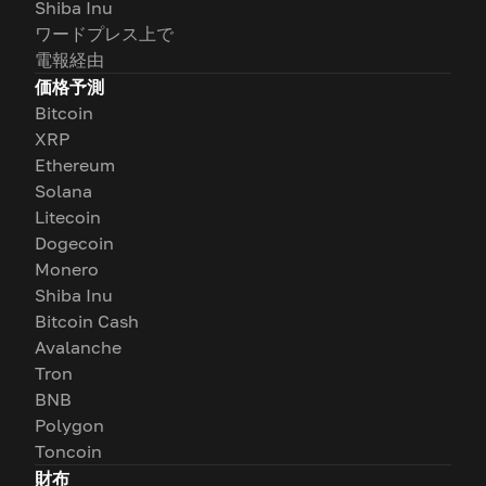
Shiba Inu
ワードプレス上で
電報経由
価格予測
Bitcoin
XRP
Ethereum
Solana
Litecoin
Dogecoin
Monero
Shiba Inu
Bitcoin Cash
Avalanche
Tron
BNB
Polygon
Toncoin
財布