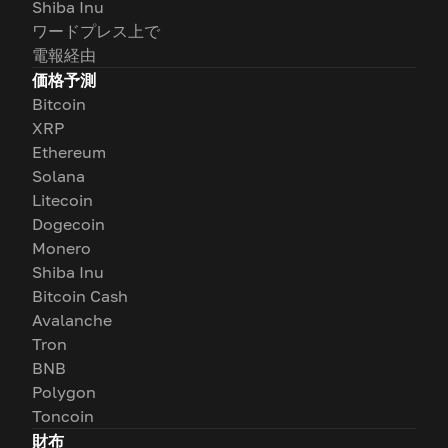
Shiba Inu
ワードプレス上で
電報経由
価格予測
Bitcoin
XRP
Ethereum
Solana
Litecoin
Dogecoin
Monero
Shiba Inu
Bitcoin Cash
Avalanche
Tron
BNB
Polygon
Toncoin
財布