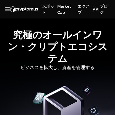
スポッ
Market
エクス
ブロ
API
ト
Cap
プ
グ
究極のオールインワ
ン・クリプトエコシス
テム
ビジネスを拡大し、資産を管理する