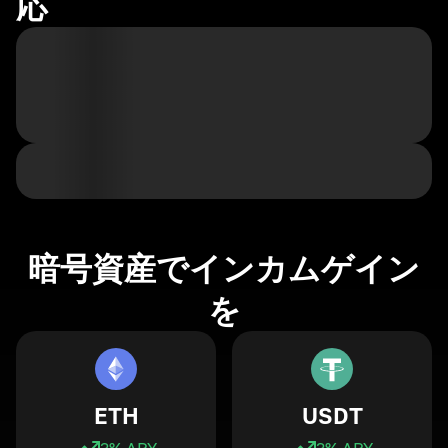
応
暗号資産でインカムゲイン
を
ETH
USDT
3
% APY
3
% APY