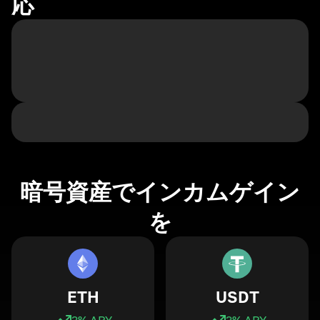
応
暗号資産でインカムゲイン
を
ETH
USDT
3
% APY
3
% APY