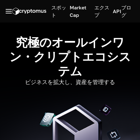
スポッ
Market
エクス
ブロ
API
ト
Cap
プ
グ
究極のオールインワ
ン・クリプトエコシス
テム
ビジネスを拡大し、資産を管理する