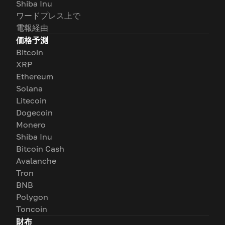
Shiba Inu
ワードプレス上で
電報経由
価格予測
Bitcoin
XRP
Ethereum
Solana
Litecoin
Dogecoin
Monero
Shiba Inu
Bitcoin Cash
Avalanche
Tron
BNB
Polygon
Toncoin
財布