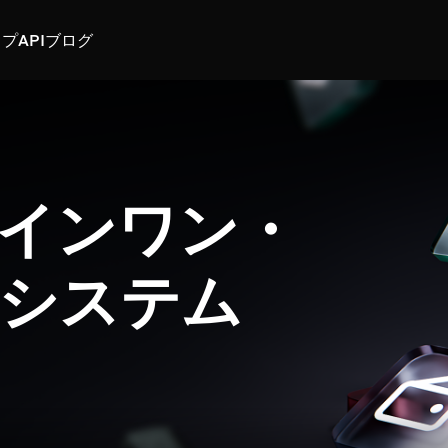
スプ
API
ブログ
インワン・
システム