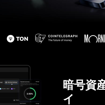
暗号資
イ