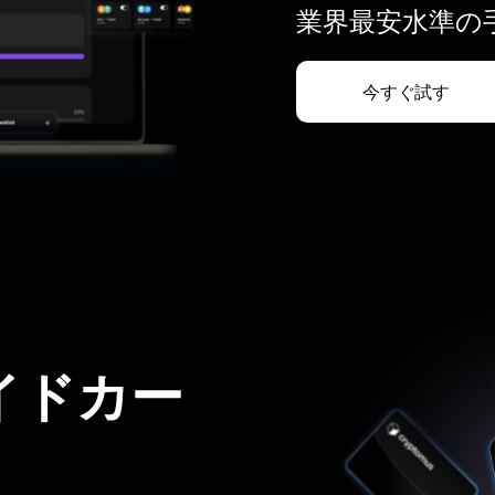
業界最安水準の手
今すぐ試す
イドカー