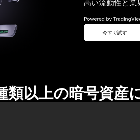
高い流動性と業界
Powered by
TradingVie
今すぐ試す
0種類以上の暗号資産