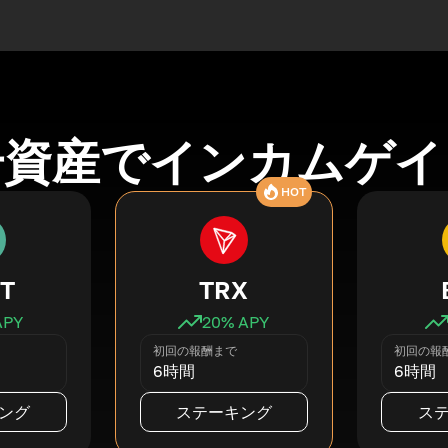
号資産でインカムゲイ
HOT
T
TRX
APY
20
% APY
初回の報酬まで
初回の報
6時間
6時間
ング
ステーキング
ス