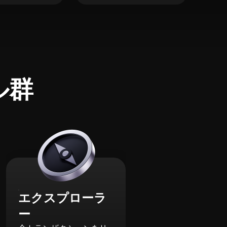
ル群
エクスプローラ
ー