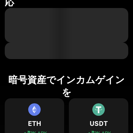
応
暗号資産でインカムゲイン
を
ETH
USDT
3
% APY
3
% APY