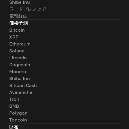
Shiba Inu
ワードプレス上で
電報経由
価格予測
Bitcoin
XRP
Ethereum
Solana
Litecoin
Dogecoin
Monero
Shiba Inu
Bitcoin Cash
Avalanche
Tron
BNB
Polygon
Toncoin
財布