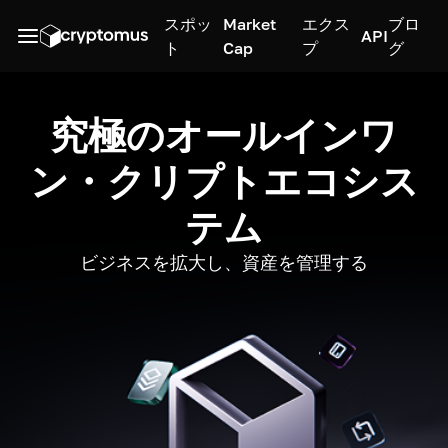
スポッ
Market
エクス
ブロ
API
ト
Cap
プ
グ
究極のオールインワ
ン・クリプトエコシス
テム
ビジネスを拡大し、資産を管理する