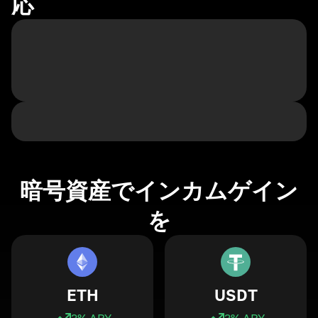
応
暗号資産でインカムゲイン
を
ETH
USDT
3
% APY
3
% APY