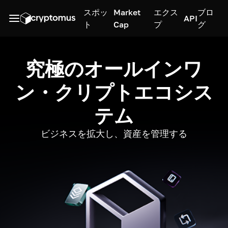
スポッ
Market
エクス
ブロ
API
ト
Cap
プ
グ
究極のオールインワ
ン・クリプトエコシス
テム
ビジネスを拡大し、資産を管理する