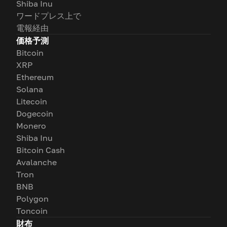
Shiba Inu
ワードプレス上で
電報経由
価格予測
Bitcoin
XRP
Ethereum
Solana
Litecoin
Dogecoin
Monero
Shiba Inu
Bitcoin Cash
Avalanche
Tron
BNB
Polygon
Toncoin
財布