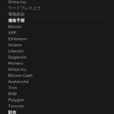
Shiba Inu
ワードプレス上で
電報経由
価格予測
Bitcoin
XRP
Ethereum
Solana
Litecoin
Dogecoin
Monero
Shiba Inu
Bitcoin Cash
Avalanche
Tron
BNB
Polygon
Toncoin
財布