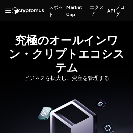
スポッ
Market
エクス
ブロ
API
ト
Cap
プ
グ
究極のオールインワ
ン・クリプトエコシス
テム
ビジネスを拡大し、資産を管理する