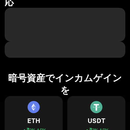
応
暗号資産でインカムゲイン
を
ETH
USDT
3
% APY
3
% APY