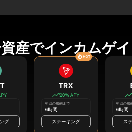
号資産でインカムゲイ
HOT
T
TRX
APY
20
% APY
初回の報酬まで
初回の報
6時間
6時間
ング
ステーキング
ス