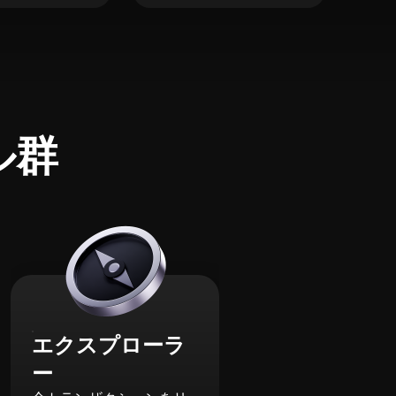
ル群
エクスプローラ
ー