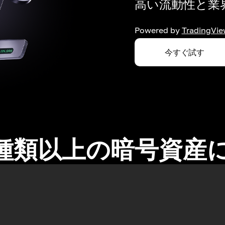
高い流動性と業界
Powered by
TradingVie
今すぐ試す
0種類以上の暗号資産