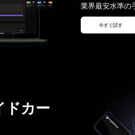
業界最安水準の手
今すぐ試す
イドカー