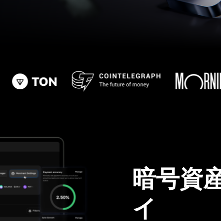
暗号資
イ