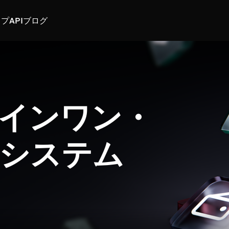
スプ
API
ブログ
インワン・
システム