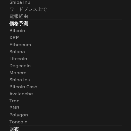
Shiba Inu
ワードプレス上で
電報経由
価格予測
Bitcoin
XRP
Ethereum
Solana
Litecoin
Dogecoin
Monero
Shiba Inu
Bitcoin Cash
Avalanche
Tron
BNB
Polygon
Toncoin
財布