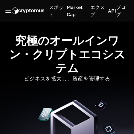
スポッ
Market
エクス
ブロ
API
ト
Cap
プ
グ
究極のオールインワ
ン・クリプトエコシス
テム
ビジネスを拡大し、資産を管理する