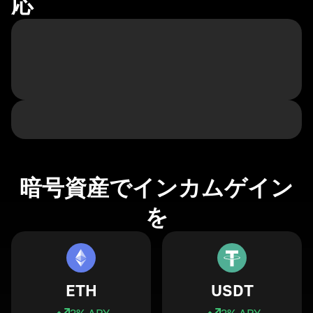
応
暗号資産でインカムゲイン
を
ETH
USDT
3
% APY
3
% APY