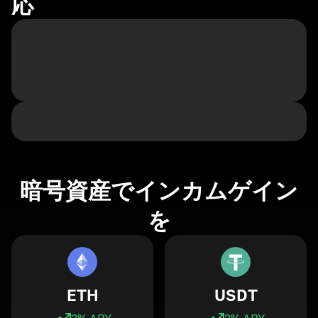
応
暗号資産でインカムゲイン
を
ETH
USDT
3
% APY
3
% APY