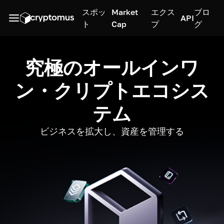
スポッ
Market
エクス
ブロ
API
ト
Cap
プ
グ
究極のオールインワ
ン・クリプトエコシス
テム
ビジネスを拡大し、資産を管理する