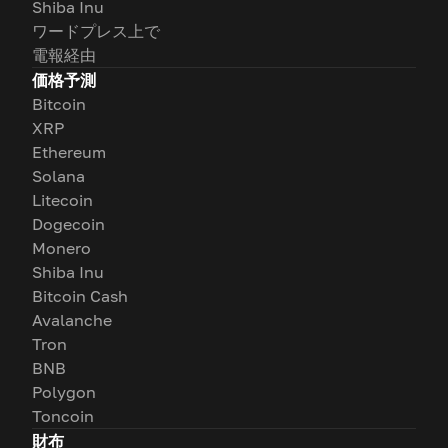
Shiba Inu
ワードプレス上で
電報経由
価格予測
Bitcoin
XRP
Ethereum
Solana
Litecoin
Dogecoin
Monero
Shiba Inu
Bitcoin Cash
Avalanche
Tron
BNB
Polygon
Toncoin
財布